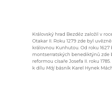
Královský hrad Bezděz založil v roc
Otakar II. Roku 1279 zde byl uvězně
královnou Kunhutou. Od roku 1627 b
montserratských benediktýnů zde byl
reformou císaře Josefa II. roku 1785.
k dílu
Máj
básník Karel Hynek Mác