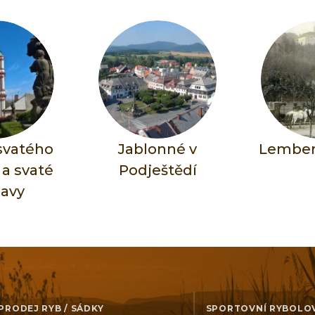
 svatého
Jablonné v
Lember
 a svaté
Podještědí
lavy
PRODEJ RYB / SÁDKY
SPORTOVNÍ RYBOLO