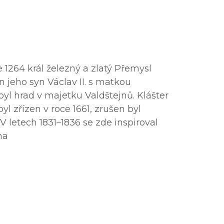
e 1264 král železný a zlatý Přemysl
n jeho syn Václav II. s matkou
yl hrad v majetku Valdštejnů. Klášter
 zřízen v roce 1661, zrušen byl
 V letech 1831–1836 se zde inspiroval
ha