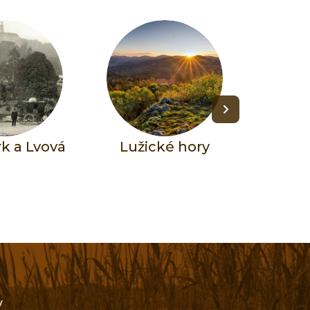
k a Lvová
Lužické hory
V