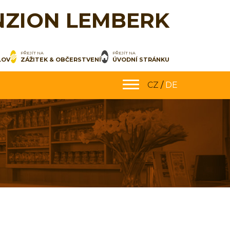
NZION LEMBERK
PŘEJÍT NA
PŘEJÍT NA
LOV
ZÁŽITEK & OBČERSTVENÍ
ÚVODNÍ STRÁNKU
CZ
/
DE