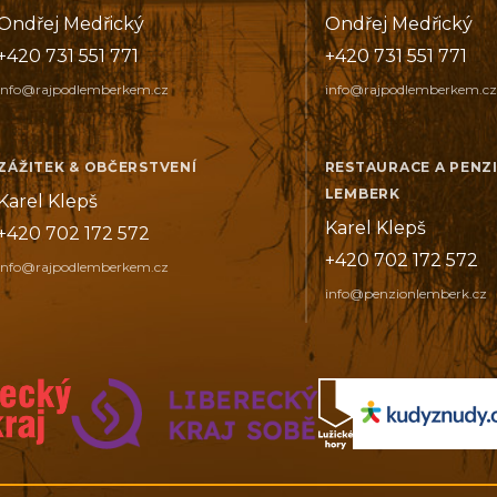
Ondřej Medřický
Ondřej Medřický
+420 731 551 771
+420 731 551 771
info@rajpodlemberkem.cz
info@rajpodlemberkem.cz
ZÁŽITEK & OBČERSTVENÍ
RESTAURACE A PENZ
LEMBERK
Karel Klepš
Karel Klepš
+420 702 172 572
+420 702 172 572
info@rajpodlemberkem.cz
info@penzionlemberk.cz