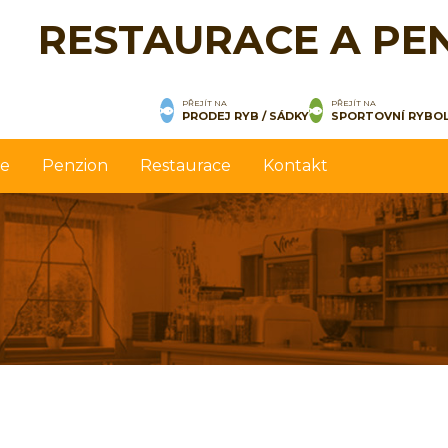
RESTAURACE A PE
PŘEJÍT NA
PŘEJÍT NA
PRODEJ RYB / SÁDKY
SPORTOVNÍ RYBO
ce
Penzion
Restaurace
Kontakt