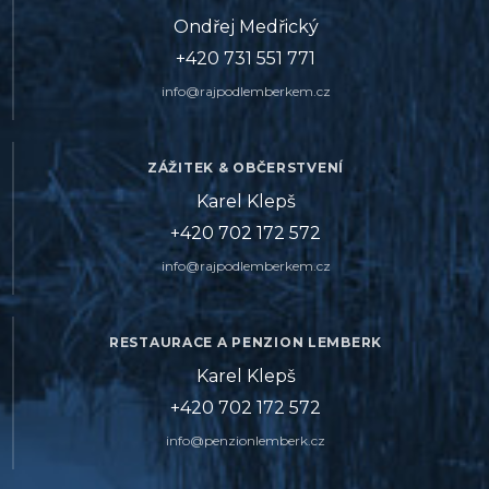
Ondřej Medřický
+420 731 551 771
info@rajpodlemberkem.cz
ZÁŽITEK & OBČERSTVENÍ
Karel Klepš
+420 702 172 572
info@rajpodlemberkem.cz
RESTAURACE A PENZION LEMBERK
Karel Klepš
+420 702 172 572
info@penzionlemberk.cz