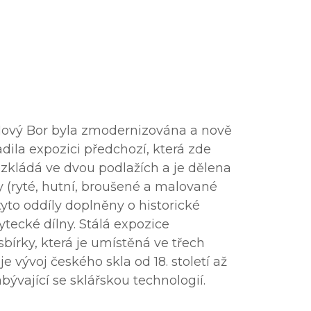
Nový Bor byla zmodernizována a nově
adila expozici předchozí, která zde
ozkládá ve dvou podlažích a je dělena
ly (ryté, hutní, broušené a malované
yto oddíly doplněny o historické
ytecké dílny. Stálá expozice
bírky, která je umístěná ve třech
e vývoj českého skla od 18. století až
abývající se sklářskou technologií.