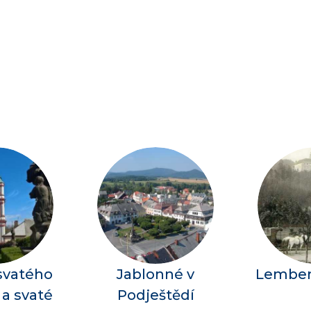
 svatého
Jablonné v
Lember
 a svaté
Podještědí