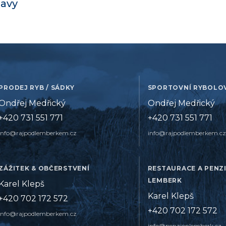
lavy
PRODEJ RYB / SÁDKY
SPORTOVNÍ RYBOLO
Ondřej Medřický
Ondřej Medřický
+420 731 551 771
+420 731 551 771
info@rajpodlemberkem.cz
info@rajpodlemberkem.cz
ZÁŽITEK & OBČERSTVENÍ
RESTAURACE A PENZ
LEMBERK
Karel Klepš
Karel Klepš
+420 702 172 572
+420 702 172 572
info@rajpodlemberkem.cz
info@penzionlemberk.cz