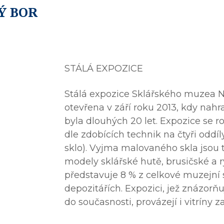
Ý BOR
STÁLÁ EXPOZICE
Stálá expozice Sklářského muzea 
otevřena v září roku 2013, kdy nahr
byla dlouhých 20 let. Expozice se r
dle zdobících technik na čtyři oddí
sklo). Vyjma malovaného skla jsou t
modely sklářské hutě, brusičské a r
představuje 8 % z celkové muzejní s
depozitářích. Expozici, jež znázorňuj
do současnosti, provázejí i vitríny z