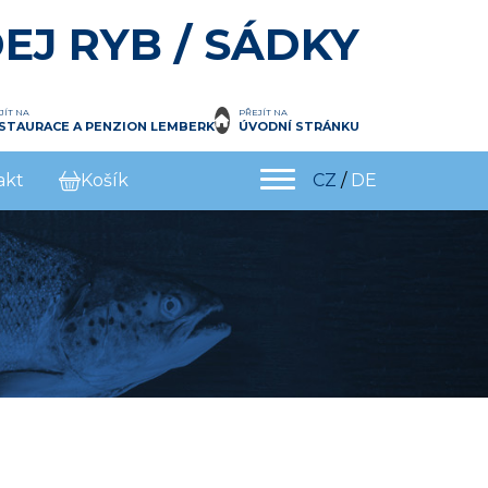
EJ RYB / SÁDKY
JÍT NA
PŘEJÍT NA
STAURACE A PENZION LEMBERK
ÚVODNÍ STRÁNKU
akt
Košík
CZ
/
DE