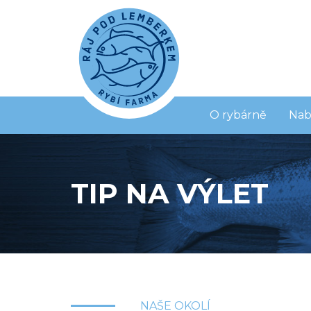
O rybárně
Nab
TIP NA VÝLET
NAŠE OKOLÍ