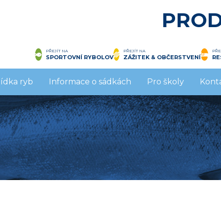
PROD
PŘEJÍT NA
PŘEJÍT NA
PŘE
SPORTOVNÍ RYBOLOV
ZÁŽITEK & OBČERSTVENÍ
RE
ídka ryb
Informace o sádkách
Pro školy
Kont