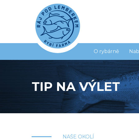
O rybárně
Nab
TIP NA VÝLET
NAŠE OKOLÍ