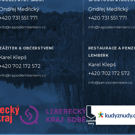
Ondřej Medřický
Ondřej Medřický
+420 731 551 771
+420 731 551 771
info@rajpodlemberkem.cz
info@rajpodlemberkem.cz
ZÁŽITEK & OBČERSTVENÍ
RESTAURACE A PENZ
LEMBERK
Karel Klepš
Karel Klepš
+420 702 172 572
+420 702 172 572
info@rajpodlemberkem.cz
info@penzionlemberk.cz