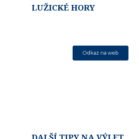
LUŽICKÉ HORY
Odkaz na web
DALŠÍ TIPY NA VÝLET