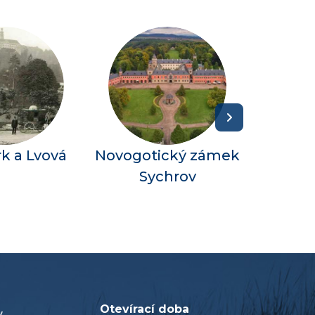
k a Lvová
Novogotický zámek
Sychrov
Otevírací doba
V