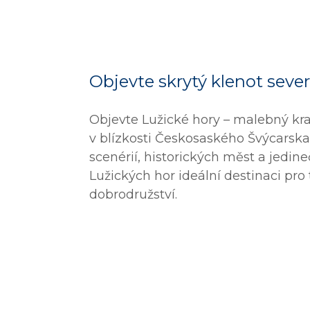
Objevte skrytý klenot seve
Objevte Lužické hory – malebný kr
v blízkosti Českosaského Švýcarska
scenérií, historických měst a jedine
Lužických hor ideální destinaci pro t
dobrodružství.