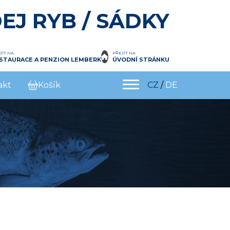
EJ RYB / SÁDKY
JÍT NA
PŘEJÍT NA
STAURACE A PENZION LEMBERK
ÚVODNÍ STRÁNKU
akt
Košík
CZ
/
DE