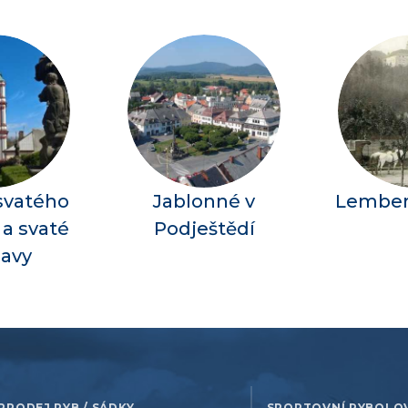
 svatého
Jablonné v
Lember
 a svaté
Podještědí
lavy
PRODEJ RYB / SÁDKY
SPORTOVNÍ RYBOLO