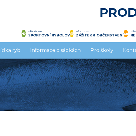
PROD
PŘEJÍT NA
PŘEJÍT NA
PŘE
SPORTOVNÍ RYBOLOV
ZÁŽITEK & OBČERSTVENÍ
RE
ídka ryb
Informace o sádkách
Pro školy
Kont