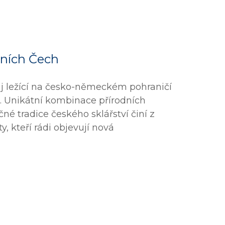
rních Čech
aj ležící na česko-německém pohraničí
. Unikátní kombinace přírodních
čné tradice českého sklářství činí z
y, kteří rádi objevují nová