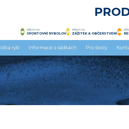
PROD
PŘEJÍT NA
PŘEJÍT NA
PŘE
SPORTOVNÍ RYBOLOV
ZÁŽITEK & OBČERSTVENÍ
RE
ídka ryb
Informace o sádkách
Pro školy
Kont