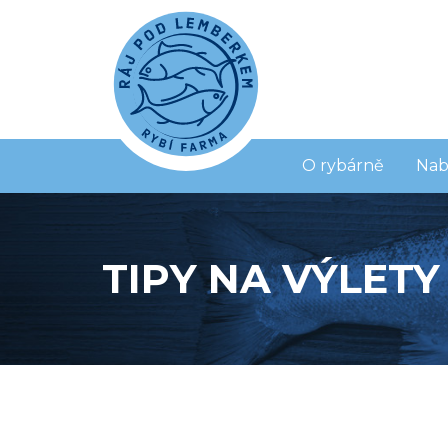
O rybárně
Nab
TIPY NA VÝLETY