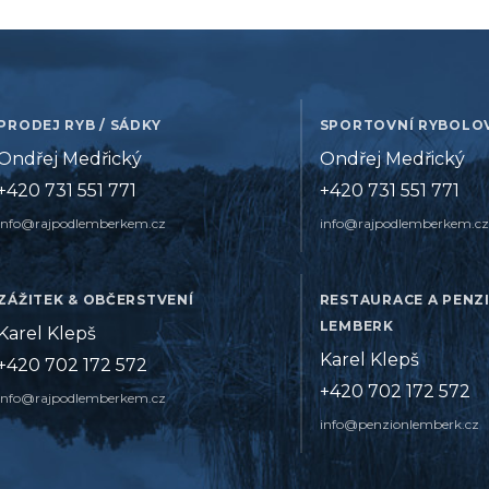
PRODEJ RYB / SÁDKY
SPORTOVNÍ RYBOLO
Ondřej Medřický
Ondřej Medřický
+420 731 551 771
+420 731 551 771
info@rajpodlemberkem.cz
info@rajpodlemberkem.cz
ZÁŽITEK & OBČERSTVENÍ
RESTAURACE A PENZ
LEMBERK
Karel Klepš
Karel Klepš
+420 702 172 572
+420 702 172 572
info@rajpodlemberkem.cz
info@penzionlemberk.cz