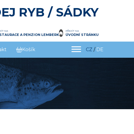
EJ RYB / SÁDKY
JÍT NA
PŘEJÍT NA
STAURACE A PENZION LEMBERK
ÚVODNÍ STRÁNKU
akt
Košík
CZ
/
DE